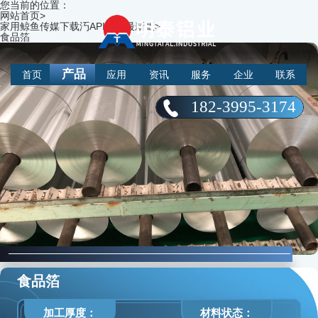
您当前的位置：
网站首页
>
家用鲸鱼传媒下载汅API免费最新版
>
食品箔
产品
首页
应用
资讯
服务
企业
联系
182-3995-3174
食品箔
加工厚度：
材料状态：