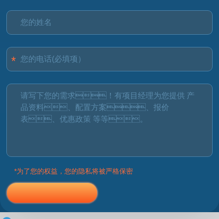
*为了您的权益，您的隐私将被严格保密