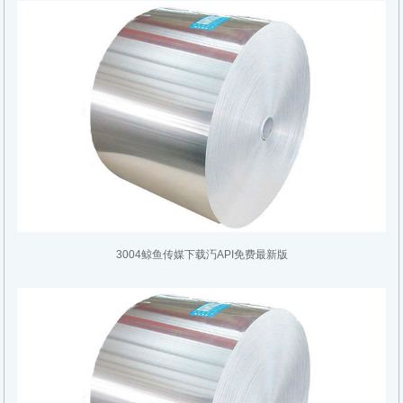
3004鲸鱼传媒下载汅API免费最新版