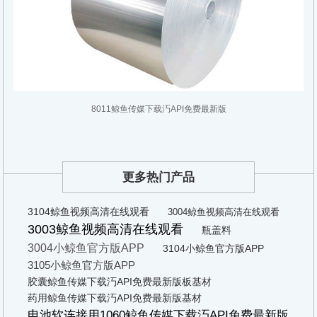
8011鲸鱼传媒下载汅API免费最新版
更多热门产品
3104鲸鱼视频高清在线观看
3004鲸鱼视频高清在线观看
3003鲸鱼视频高清在线观看
瓶盖料
3004小鲸鱼官方版APP
3104小鲸鱼官方版APP
3105小鲸鱼官方版APP
胶囊鲸鱼传媒下载汅API免费最新版板基材
药用鲸鱼传媒下载汅API免费最新版基材
电池软连接用1060鲸鱼传媒下载汅API免费最新版