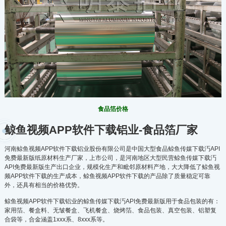
食品箔价格
鲸鱼视频APP软件下载铝业-食品箔厂家
河南鲸鱼视频APP软件下载铝业股份有限公司是中国大型食品鲸鱼传媒下载汅API
免费最新版纸原材料生产厂家，上市公司，是河南地区大型民营鲸鱼传媒下载汅
API免费最新版生产出口企业，规模化生产和毗邻原材料产地，大大降低了鲸鱼视
频APP软件下载的生产成本，鲸鱼视频APP软件下载的产品除了质量稳定可靠
外，还具有相当的价格优势。
鲸鱼视频APP软件下载铝业的鲸鱼传媒下载汅API免费最新版用于食品包装的有：
家用箔、餐盒料、无皱餐盒、飞机餐盒、烧烤箔、食品包装、真空包装、铝塑复
合袋等，合金涵盖1xxx系、8xxx系等。