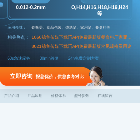
0.012-0.2mm
O,H14,H16,H18,H19,H24
等
应用领域：
铝瓶盖、食品包装、烧烤箔、家用箔、餐盒料等
相关热点：
1060鲸鱼传媒下载汅API免费最新版餐盒料厂家哪家好？
8021鲸鱼传媒下载汅API免费最新版常见规格及用途
60s急速应答
30min答复
24h免费定制方案
立即咨询
报您优价，供您参考对比
产品介绍
产品应用
价格体系
型号参数
在线留言