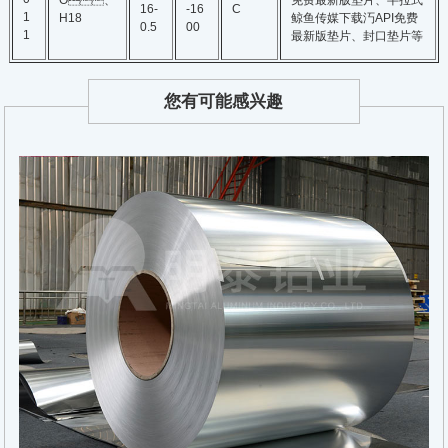
免费最新版垫片、半拉式
16-
-16
C
1
H18
鲸鱼传媒下载汅API免费
0.5
00
1
最新版垫片、封口垫片等
您有可能感兴趣